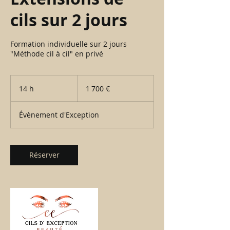
cils sur 2 jours
Formation individuelle sur 2 jours
"Méthode cil à cil" en privé
1 700
euros
14 h
1
1 700 €
4
h
Évènement d'Exception
Réserver