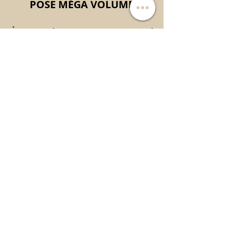
POSE MÉGA VOLUME
À partir de 5 extensions par cil
naturel
(extensions très légères en
cachemire)
-> Effet sophistiqué
TARIFS :
pose entière : 100 euros
remplissage (après 3
semaines) : 80 euros