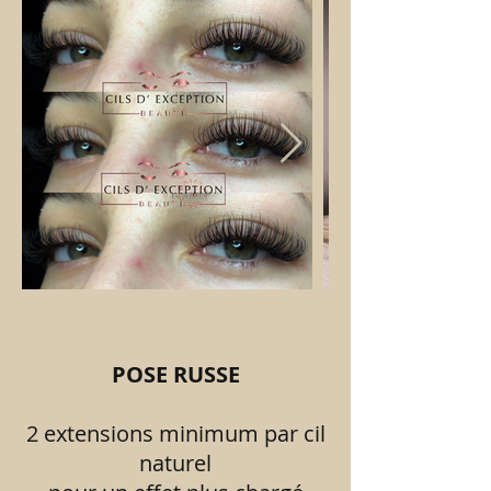
________________________________________
__________________________________
POSE RUSSE
2 extensions minimum par cil
naturel