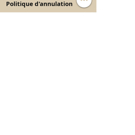
Politique d'annulation
En cas d'annulation ou de report, merci
de nous contacter 48h avant le RDV,
sinon vous ne pourrez pas reprendre
RDV chez nous.
Coordonnées
46 Rue de Vauréal, 95280 Jouy-le-Moutier,
France
+33786994729
evenementdexception@icloud.com
© 2025 Cils d'exception -
https://www.cilsdexceptionbeaute.fr